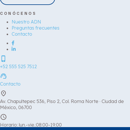
CONÓCENOS
Nuestro ADN
Preguntas frecuentes
Contacto
phone_iphone
+52 555 525 7512
support_agent
Contacto
place
Av. Chapultepec 536, Piso 2, Col. Roma Norte · Ciudad de
México, 06700
schedule
Horario: lun.-vie.:08:00-19:00