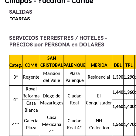
Chiapas - Yucatán - Caribe
Hoteles 4**
dashboard
Hoteles 5*
dashboard
SALIDAS
DIARIAS
SERVICIOS TERRESTRES / HOTELES -
PRECIOS por PERSONA en DOLARES
SAN
Categ.
CDMX
CRISTOBAL
PALENQUE
MERIDA
DBL
TPL
Mansión
Plaza
3*
Regente
Residencial
1,390
1,290
del Valle
Palenque
Royal
1,440
1,360
Reforma
Diego de
Ciudad
El
4*
Mazariegos
Real
Conquistador
Casa
1,460
1,400
Blanca
Casa
Galería
Ciudad
NH
4**
Mexicana
1,560
1,470
Plaza
Real 4*
Collection
4*