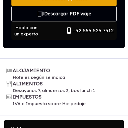
web_stories
Descargar PDF viaje
Habla con
phone_iphone
+52 555 525 7512
un experto
hotel
ALOJAMIENTO
Hoteles según se indica
restaurant
ALIMENTOS
Desayunos 7, almuerzos 2, box lunch 1
money
IMPUESTOS
IVA e Impuesto sobre Hospedaje