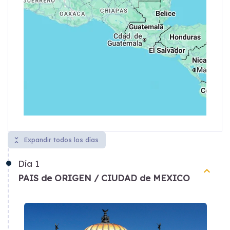
unfold_less
Expandir todos los días
Día
1
keyboard_arrow_up
PAIS de ORIGEN / CIUDAD de MEXICO