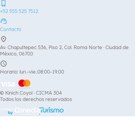
phone_iphone
+52 555 525 7512
support_agent
Contacto
place
Av. Chapultepec 536, Piso 2, Col. Roma Norte · Ciudad de
México, 06700
schedule
Horario: lun.-vie.:08:00-19:00
© Kinich Coyol · CICMA 304
Todos los derechos reservados