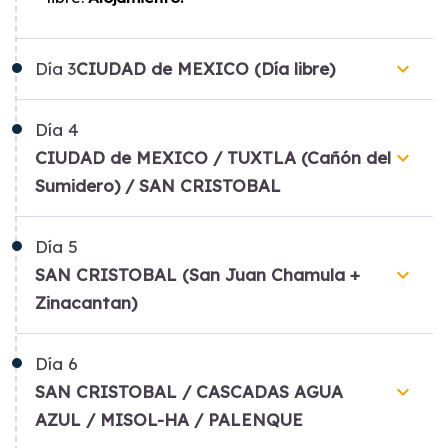
keyboard_arrow_down
Día
3
CIUDAD de MEXICO (Día libre)
Día
4
keyboard_arrow_down
CIUDAD de MEXICO / TUXTLA (Cañón del
Sumidero) / SAN CRISTOBAL
Día
5
keyboard_arrow_down
SAN CRISTOBAL (San Juan Chamula +
Zinacantan)
Día
6
keyboard_arrow_down
SAN CRISTOBAL / CASCADAS AGUA
AZUL / MISOL-HA / PALENQUE