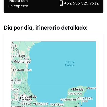
Habla con
phone_iphone
+52 555 525 7512
un experto
Día por día, itinerario detallado: