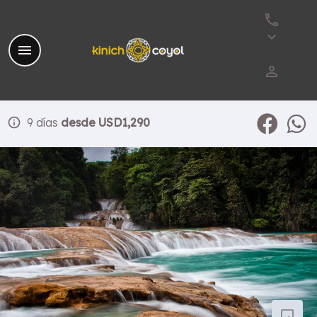
phone
keyboard_arrow_down
menu
perm_identity
info
9 días
desde USD1,290
photo