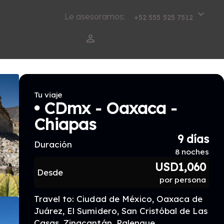
keyboard_arrow_down
Le asesoramos:
+52 555 525 7512
perm_identity
Tu viaje
• CDmx - Oaxaca -
Chiapas
9 días
Duración
8 noches
USD1,060
Desde
por persona
Travel to: Ciudad de México, Oaxaca de
Juárez, El Sumidero, San Cristóbal de Las
Casas, Zinacantán, Palenque