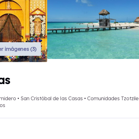
er imágenes (3)
as
idero • San Cristóbal de las Casas • Comunidades Tzotzile
ios