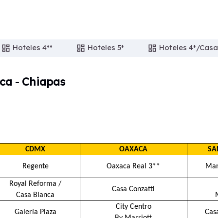
Hoteles 4**
Hoteles 5*
Hoteles 4*/Casa
dashboard
dashboard
dashboard
ca - Chiapas
CDMX
OAXACA
SA
Regente
Oaxaca Real 3**
Man
Royal Reforma /
Casa Conzatti
Casa Blanca
City Centro
Galería Plaza
Cas