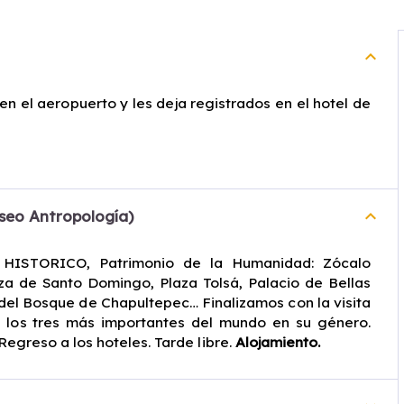
monumental templo. La
calle Alcalá, repleta de
coloridas fachadas, nos
keyboard_arrow_up
conduce a la Catedral,
de hermosa portada
en el aeropuerto y les deja registrados en el hotel de
barroca. Las plazas de la
Alameda y de la
Constitución nos llevan a
los mercados Benito
Juárez y 20 de
Noviembre.
Alojamiento.
keyboard_arrow_up
eo Antropología)
 HISTORICO, Patrimonio de la Humanidad: Zócalo
aza de Santo Domingo, Plaza Tolsá, Palacio de Bellas
o del Bosque de Chapultepec… Finalizamos con la visita
los tres más importantes del mundo en su género.
egreso a los hoteles. Tarde libre.
Alojamiento.