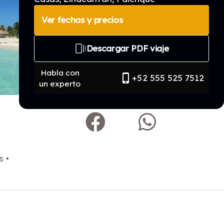
Ver fechas y precios
web_stories
Descargar PDF viaje
Habla con
phone_iphone
+52 555 525 7512
un experto
s •