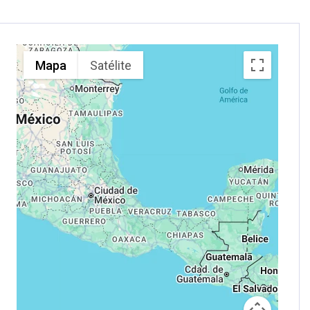
Coyotepec (barro
SUMIDERO: las Cuevas
negro). Tarde libre para
del Hombre y del
seguir disfrutando de
Silencio, la Cascada
esta bella ciudad y su
Grande, el Castillo y el
rica
Mapa
Satélite
Árbol de Navidad.
gastronomía.
Alojamiento.
Ascendiendo los Altos de
Chiapas, llegamos a SAN
CRISTOBAL de las
CASAS. Tiempo
libre.
Alojamiento.