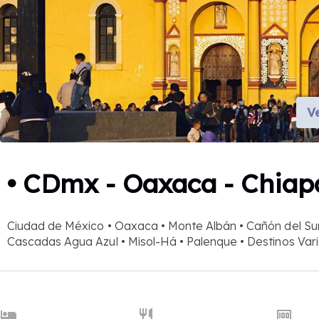
V
• CDmx - Oaxaca - Chiap
Ciudad de México • Oaxaca • Monte Albán • Cañón del Sum
Cascadas Agua Azul • Misol-Há • Palenque • Destinos Var
hotel
restaurant
money