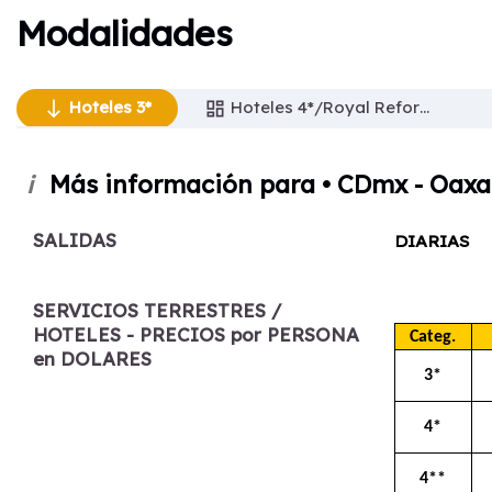
Modalidades
Hoteles 3*
Hoteles 3*
Hoteles 4*/Royal Reforma
south
south
dashboard
Hoteles 4*/Royal Reforma
dashboard
Más información para • CDmx - Oaxa
i
Hoteles 4**
dashboard
Hoteles 5*
dashboard
SALIDAS
DIARIAS
Hoteles 4*/Casa Blanca
dashboard
SERVICIOS TERRESTRES /
HOTELES - PRECIOS por PERSONA
Categ.
en DOLARES
3*
4*
4**