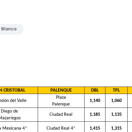
 Blanca
N CRISTOBAL
PALENQUE
DBL
TPL
Plaza
sión del Valle
1,140
1,060
Palenque
Diego de
Ciudad Real
1,185
1,135
Mazariegos
a Mexicana 4*
Ciudad Real 4*
1,415
1,315