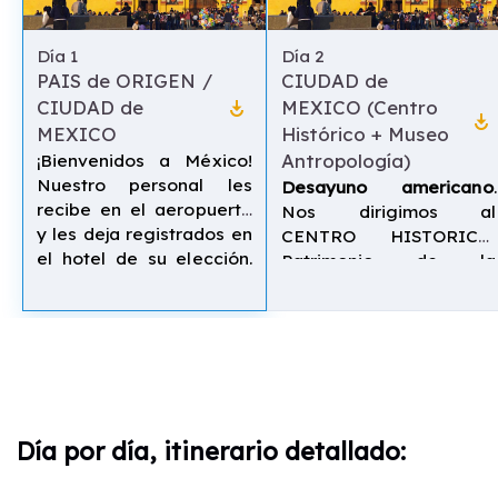
Día
1
Día
2
PAIS de ORIGEN /
CIUDAD de
play_for_work
CIUDAD de
MEXICO (Centro
play_for_work
MEXICO
Histórico + Museo
¡Bienvenidos a México!
Antropología)
Nuestro personal les
Desayuno americano
.
recibe en el aeropuerto
Nos dirigimos al
y les deja registrados en
CENTRO HISTORICO,
el hotel de su elección.
Patrimonio de la
Alojamiento.
Humanidad: Zócalo
(Ayuntamiento, Catedral,
Palacio Presidencial),
Plaza de Santo Domingo,
Plaza Tolsá, Palacio de
Bellas Artes...
Recorremos la Avda.
Día por día, itinerario detallado:
Reforma hasta el inicio
del Bosque de