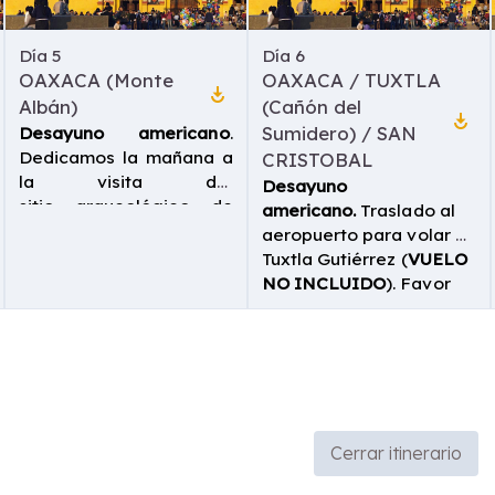
Día
5
Día
6
OAXACA (Monte
OAXACA / TUXTLA
play_for_work
Albán)
(Cañón del
play_for_work
Desayuno americano
.
Sumidero) / SAN
Dedicamos la mañana a
CRISTOBAL
la visita del
Desayuno
sitio arqueológico de
americano.
Traslado al
MONTE ALBAN. cuna de
aeropuerto para volar a
la civilización zapoteca.
Tuxtla Gutiérrez (
VUELO
Caminamos la Gran
NO INCLUIDO
). Favor
Plaza, poniendo especial
de emitir vuelo que
atención, en la Galería
llegue entre las 08:00 y
de los Danzantes, el
12:30 hrs. Nada más
edificio J y el Juego de
romántico para
Pelota. Posibilidad de
asomarnos a Chiapas
completar la visita,
que navegar el rio
opcionalmente, con
Grijalva y adentrarnos en
Cerrar itinerario
Arrazola (alebrijes) y
el imponente CAÑÓN del