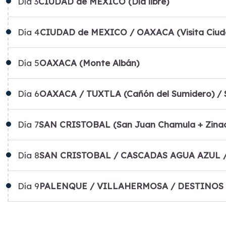
Día
3
CIUDAD de MEXICO (Día libre)
Día
4
CIUDAD de MEXICO / OAXACA (Visita Ciud
Día
5
OAXACA (Monte Albán)
Día
6
OAXACA / TUXTLA (Cañón del Sumidero) 
Día
7
SAN CRISTOBAL (San Juan Chamula + Zina
Día
8
SAN CRISTOBAL / CASCADAS AGUA AZUL 
Día
9
PALENQUE / VILLAHERMOSA / DESTINOS