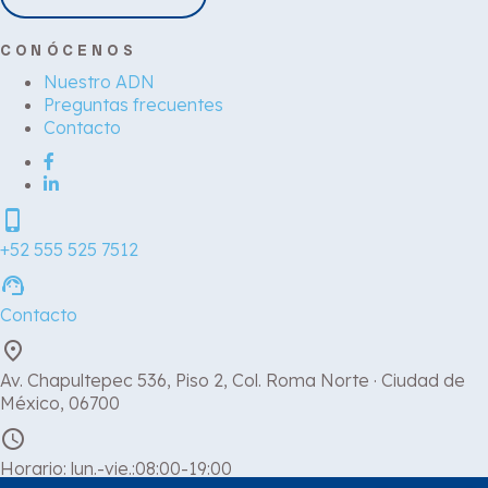
CONÓCENOS
Nuestro ADN
Preguntas frecuentes
Contacto
phone_iphone
+52 555 525 7512
support_agent
Contacto
place
Av. Chapultepec 536, Piso 2, Col. Roma Norte · Ciudad de
México, 06700
schedule
Horario: lun.-vie.:08:00-19:00