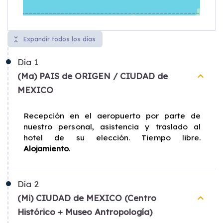
unfold_less
Expandir todos los días
Día
1
keyboard_arrow_up
(Ma) PAIS de ORIGEN / CIUDAD de
MEXICO
Recepción en el aeropuerto por parte de
nuestro personal, asistencia y traslado al
hotel de su elección. Tiempo libre.
Alojamiento
.
Día
2
keyboard_arrow_up
(Mi) CIUDAD de MEXICO (Centro
Histórico + Museo Antropología)