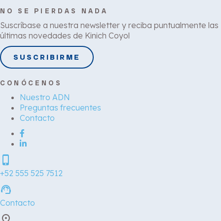
NO SE PIERDAS NADA
Suscríbase a nuestra newsletter y reciba puntualmente las
últimas novedades de Kinich Coyol
SUSCRIBIRME
CONÓCENOS
Nuestro ADN
Preguntas frecuentes
Contacto
phone_iphone
+52 555 525 7512
support_agent
Contacto
place