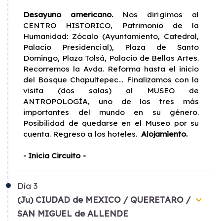
Desayuno americano.
Nos dirigimos al
CENTRO HISTORICO, Patrimonio de la
Humanidad: Zócalo (Ayuntamiento, Catedral,
Palacio Presidencial), Plaza de Santo
Domingo, Plaza Tolsá, Palacio de Bellas Artes.
Recorremos la Avda. Reforma hasta el inicio
del Bosque Chapultepec… Finalizamos con la
visita (dos salas) al MUSEO de
ANTROPOLOGÍA, uno de los tres más
importantes del mundo en su género.
Posibilidad de quedarse en el Museo por su
cuenta. Regreso a los hoteles.
Alojamiento.
- Inicia Circuito -
Día
3
keyboard_arrow_down
(Ju) CIUDAD de MEXICO / QUERETARO /
SAN MIGUEL de ALLENDE