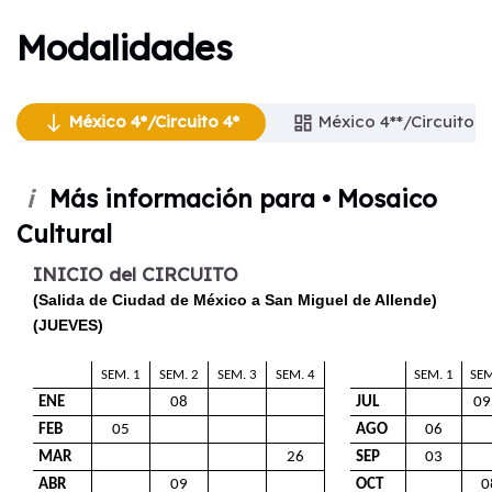
Modalidades
México 4*/Circuito 4*
México 4*/Circuito 4*
México 4**/Circuito 4
south
south
dashboard
México 4**/Circuito 4*
dashboard
Más información para • Mosaico
i
México 3*/Circuito 4*
dashboard
Cultural
INICIO del CIRCUITO
(Salida de Ciudad de México a San Miguel de Allende)
(JUEVES)
SEM. 1
SEM. 2
SEM. 3
SEM. 4
SEM. 1
SEM
ENE
08
JUL
09
FEB
05
AGO
06
MAR
26
SEP
03
ABR
09
OCT
0