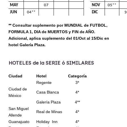
MAY
07
NOV
05**
JUN
04**
DIC
1
** Consultar suplemento por MUNDIAL de FUTBOL,
FORMULA 1, DIA de MUERTOS y FIN de AÑO.
Adicional, aplica suplemento del 01/Oct al 15/Dic en
hotel Galería Plaza.
HOTELES de la SERIE ó SIMILARES
Ciudad
Hotel
Categoría
Regente
3*
Ciudad de
Casa Blanca
4*
México
Galería Plaza
4**
San Miguel
Real de Minas
4*
Allende
Guanajuato
Holiday Inn
4*