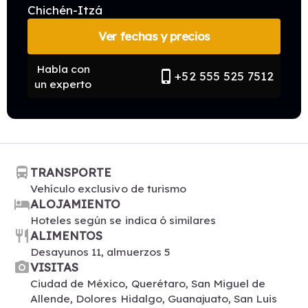
Chichén-Itzá
Ver fechas y precios
Habla con
phone_iphone
+52 555 525 7512
un experto
directions_bus
TRANSPORTE
Vehículo exclusivo de turismo
hotel
ALOJAMIENTO
Hoteles según se indica ó similares
restaurant
ALIMENTOS
Desayunos 11, almuerzos 5
photo_camera
VISITAS
Ciudad de México, Querétaro, San Miguel de
Allende, Dolores Hidalgo, Guanajuato, San Luis