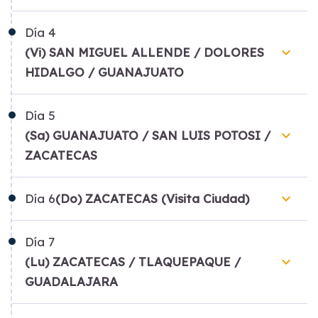
Día
4
keyboard_arrow_down
(Vi) SAN MIGUEL ALLENDE / DOLORES
HIDALGO / GUANAJUATO
Día
5
keyboard_arrow_down
(Sa) GUANAJUATO / SAN LUIS POTOSI /
ZACATECAS
keyboard_arrow_down
Día
6
(Do) ZACATECAS (Visita Ciudad)
Día
7
keyboard_arrow_down
(Lu) ZACATECAS / TLAQUEPAQUE /
GUADALAJARA