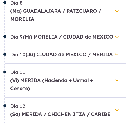
Día
8
keyboard_arrow_down
(Ma) GUADALAJARA / PATZCUARO /
MORELIA
keyboard_arrow_down
Día
9
(Mi) MORELIA / CIUDAD de MEXICO
keyboard_arrow_down
Día
10
(Ju) CIUDAD de MEXICO / MERIDA
Día
11
keyboard_arrow_down
(Vi) MERIDA (Hacienda + Uxmal +
Cenote)
Día
12
keyboard_arrow_down
(Sa) MERIDA / CHICHEN ITZA / CARIBE