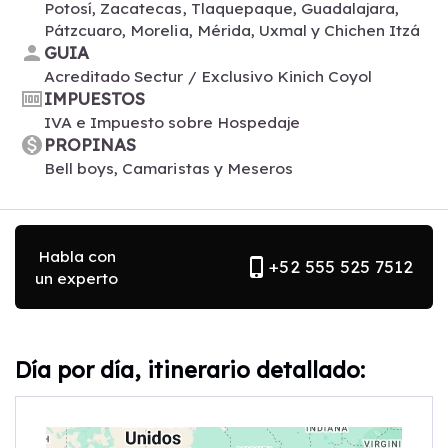
Potosí, Zacatecas, Tlaquepaque, Guadalajara,
Pátzcuaro, Morelia, Mérida, Uxmal y Chichen Itzá
person
GUIA
Acreditado Sectur / Exclusivo Kinich Coyol
money
IMPUESTOS
IVA e Impuesto sobre Hospedaje
monetization_on
PROPINAS
Bell boys, Camaristas y Meseros
Habla con
phone_iphone
+52 555 525 7512
un experto
Día por día, itinerario detallado: