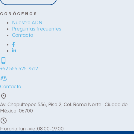
CONÓCENOS
Nuestro ADN
Preguntas frecuentes
Contacto
phone_iphone
+52 555 525 7512
support_agent
Contacto
place
Av. Chapultepec 536, Piso 2, Col. Roma Norte · Ciudad de
México, 06700
schedule
Horario: lun.-vie.:08:00-19:00