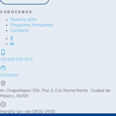
CONÓCENOS
Nuestro ADN
Preguntas frecuentes
Contacto
phone_iphone
+52 555 525 7512
support_agent
Contacto
place
Av. Chapultepec 536, Piso 2, Col. Roma Norte · Ciudad de
México, 06700
schedule
Horario: lun.-vie.:08:00-19:00