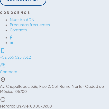
CONÓCENOS
Nuestro ADN
Preguntas frecuentes
Contacto
phone_iphone
+52 555 525 7512
support_agent
Contacto
place
Av. Chapultepec 536, Piso 2, Col. Roma Norte · Ciudad de
México, 06700
schedule
Horario: lun.-vie.:08:00-19:00