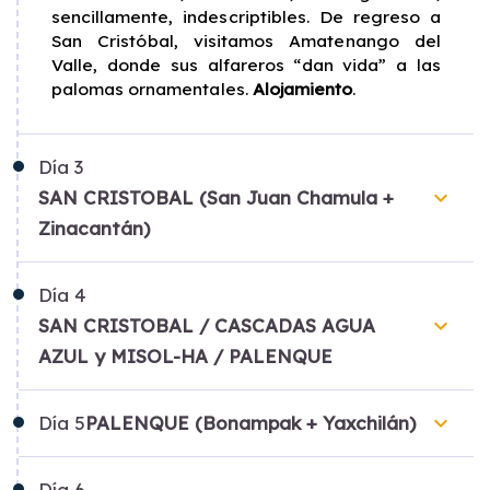
sencillamente, indescriptibles. De regreso a
San Cristóbal, visitamos Amatenango del
Valle, donde sus alfareros “dan vida” a las
palomas ornamentales.
Alojamiento
.
Día
3
keyboard_arrow_down
SAN CRISTOBAL (San Juan Chamula +
Zinacantán)
Día
4
keyboard_arrow_down
SAN CRISTOBAL / CASCADAS AGUA
AZUL y MISOL-HA / PALENQUE
keyboard_arrow_down
Día
5
PALENQUE (Bonampak + Yaxchilán)
Día
6