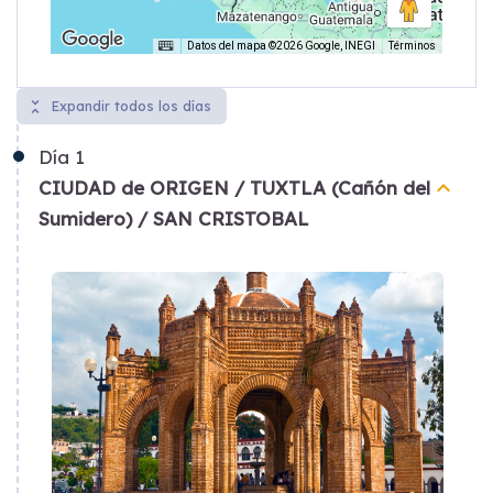
Datos del mapa ©2026 Google, INEGI
Términos
unfold_less
Expandir todos los días
Día
1
keyboard_arrow_up
CIUDAD de ORIGEN / TUXTLA (Cañón del
Sumidero) / SAN CRISTOBAL