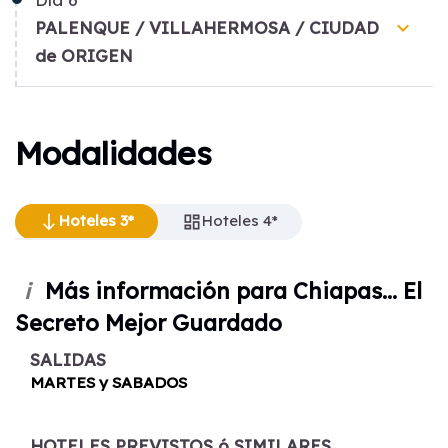
keyboard_arrow_down
PALENQUE / VILLAHERMOSA / CIUDAD
de ORIGEN
Modalidades
Hoteles 3*
Hoteles 3*
Hoteles 4*
south
south
dashboard
Hoteles 4*
dashboard
Más información para Chiapas... El
i
Secreto Mejor Guardado
SALIDAS
MARTES y SABADOS
HOTELES PREVISTOS ó SIMILARES