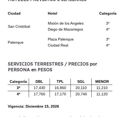
Ciudad
Hotel
Categoría
Misión de los Angeles
3*
San Cristóbal
Diego de Mazariegos
4*
Plaza Palenque
3*
Palenque
Ciudad Real
4*
SERVICIOS TERRESTRES / PRECIOS por
PERSONA en PESOS
Categoría
DBL
TPL
SGL
MENOR
3*
17,430
16,860
20,110
11,210
4*
17,760
17,170
20,740
11,120
Vigencia: Diciembre 15, 2026