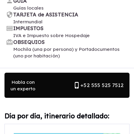
person
GUIA
Guías locales
security
TARJETA de ASISTENCIA
Intermundial
money
IMPUESTOS
IVA e Impuesto sobre Hospedaje
card_giftcard
OBSEQUIOS
Mochila (una por persona) y Portadocumentos
(uno por habitación)
Habla con
phone_iphone
+52 555 525 7512
un experto
Día por día, itinerario detallado: