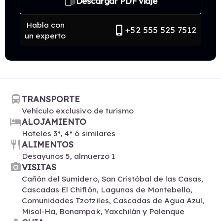
web_stories
Descargar PDF viaje
Habla con
phone_iphone
+52 555 525 7512
un experto
directions_bus
TRANSPORTE
Vehículo exclusivo de turismo
hotel
ALOJAMIENTO
Hoteles 3*, 4* ó similares
restaurant
ALIMENTOS
Desayunos 5, almuerzo 1
photo_camera
VISITAS
Cañón del Sumidero, San Cristóbal de las Casas,
Cascadas El Chiflón, Lagunas de Montebello,
Comunidades Tzotziles, Cascadas de Agua Azul,
Misol-Ha, Bonampak, Yaxchilán y Palenque