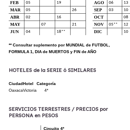
FEB
AGO
05
19
06
13
MAR
SEP
05
26
03
10
ABR
OCT
02
16
08
MAY
NOV
07
21
05**
12
JUN
DIC
04
18**
10
** Consultar suplemento por MUNDIAL de FUTBOL,
FORMULA 1, DIA de MUERTOS y FIN de AÑO
HOTELES de la SERIE ó SIMILARES
Ciudad
Hotel
Categoría
Oaxaca
Victoria
4*
SERVICIOS TERRESTRES / PRECIOS por
PERSONA en PESOS
Circuito 4*