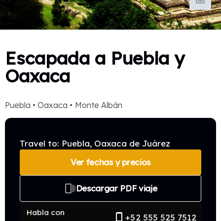
Escapada a Puebla y
Oaxaca
Puebla • Oaxaca • Monte Albán
Travel to: Puebla, Oaxaca de Juárez
Ver fechas y precios
web_stories
Descargar PDF viaje
Habla con
phone_iphone
+52 555 525 7512