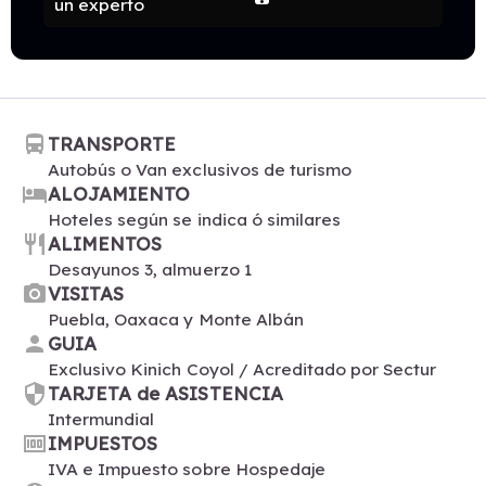
un experto
directions_bus
TRANSPORTE
Autobús o Van exclusivos de turismo
hotel
ALOJAMIENTO
Hoteles según se indica ó similares
restaurant
ALIMENTOS
Desayunos 3, almuerzo 1
photo_camera
VISITAS
Puebla, Oaxaca y Monte Albán
person
GUIA
Exclusivo Kinich Coyol / Acreditado por Sectur
security
TARJETA de ASISTENCIA
Intermundial
money
IMPUESTOS
IVA e Impuesto sobre Hospedaje