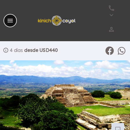
phone
keyboard_arrow_down
menu
perm_identity
info
4 días
desde USD440
photo