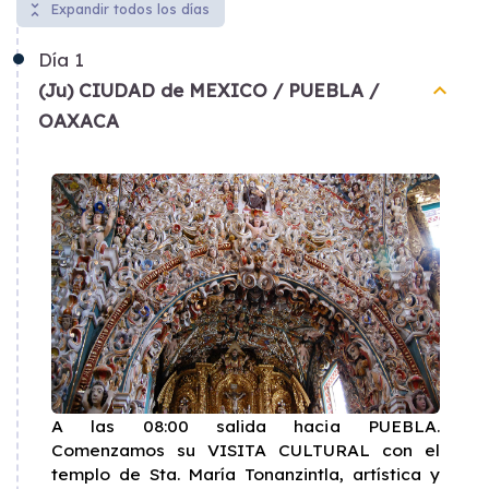
unfold_less
Expandir todos los días
Día
1
keyboard_arrow_up
(Ju) CIUDAD de MEXICO / PUEBLA /
OAXACA
A las 08:00 salida hacia PUEBLA.
Comenzamos su VISITA CULTURAL con el
templo de Sta. María Tonanzintla, artística y