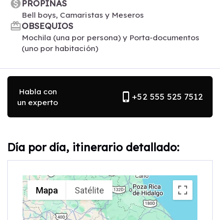
monetization_on
PROPINAS
Bell boys, Camaristas y Meseros
card_giftcard
OBSEQUIOS
Mochila (una por persona) y Porta-documentos
(uno por habitación)
Habla con
phone_iphone
+52 555 525 7512
un experto
Día por día, itinerario detallado:
Mapa
Satélite