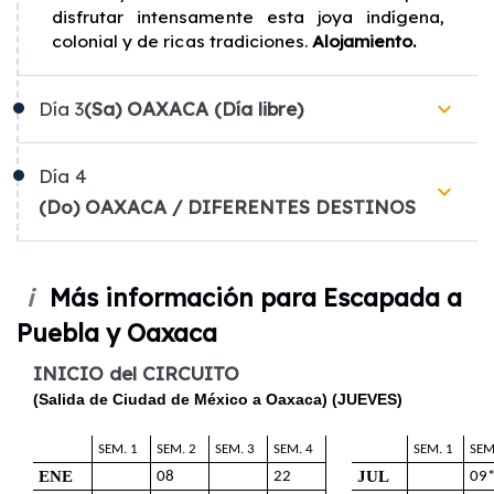
disfrutar intensamente esta joya indígena,
colonial y de ricas tradiciones.
Alojamiento.
keyboard_arrow_down
Día
3
(Sa) OAXACA (Día libre)
Día
4
keyboard_arrow_down
(Do) OAXACA / DIFERENTES DESTINOS
Más información para Escapada a
i
Puebla y Oaxaca
INICIO del CIRCUITO
(Salida de Ciudad de México a Oaxaca) (JUEVES)
SEM. 1
SEM. 2
SEM. 3
SEM. 4
SEM. 1
SEM
ENE
JUL
08
22
09