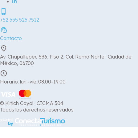
phone_iphone
+52 555 525 7512
support_agent
Contacto
place
Av. Chapultepec 536, Piso 2, Col. Roma Norte · Ciudad de
México, 06700
schedule
Horario: lun.-vie.:08:00-19:00
© Kinich Coyol · CICMA 304
Todos los derechos reservados