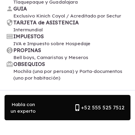
Tlaquepaque y Guadalajara
person
GUIA
Exclusivo Kinich Coyol / Acreditado por Sectur
security
TARJETA de ASISTENCIA
Intermundial
money
IMPUESTOS
IVA e Impuesto sobre Hospedaje
monetization_on
PROPINAS
Bell boys, Camaristas y Meseros
card_giftcard
OBSEQUIOS
Mochila (una por persona) y Porta-documentos
(uno por habitación)
Habla con
phone_iphone
+52 555 525 7512
un experto