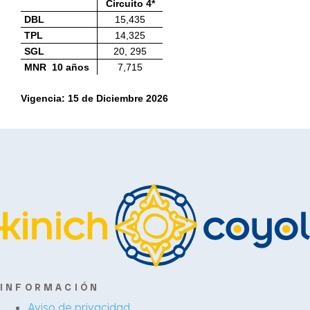
Circuito 4*
DBL
15,435
TPL
14,325
SGL
20, 295
MNR 10 años
7,715
Vigencia: 15 de Diciembre 2026
INFORMACIÓN
Aviso de privacidad