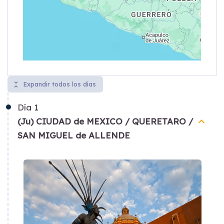
unfold_less
Expandir todos los días
Día
1
keyboard_arrow_up
(Ju) CIUDAD de MEXICO / QUERETARO /
SAN MIGUEL de ALLENDE