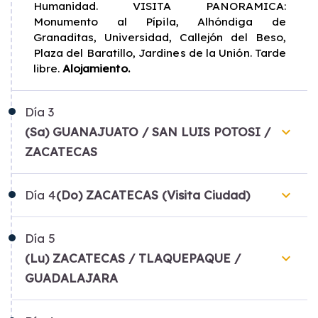
Humanidad. VISITA PANORAMICA:
Monumento al Pípila, Alhóndiga de
Granaditas, Universidad, Callejón del Beso,
Plaza del Baratillo, Jardines de la Unión. Tarde
libre.
Alojamiento.
Día
3
keyboard_arrow_down
(Sa) GUANAJUATO / SAN LUIS POTOSI /
ZACATECAS
keyboard_arrow_down
Día
4
(Do) ZACATECAS (Visita Ciudad)
Día
5
keyboard_arrow_down
(Lu) ZACATECAS / TLAQUEPAQUE /
GUADALAJARA