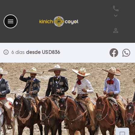
phone
keyboard_arrow_down
menu
perm_identity
info
6 días
desde USD836
photo