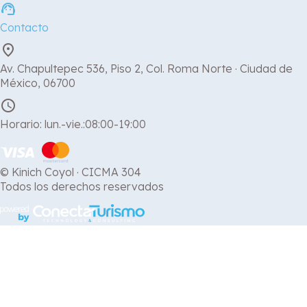
support_agent
Contacto
place
Av. Chapultepec 536, Piso 2, Col. Roma Norte · Ciudad de
México, 06700
schedule
Horario: lun.-vie.:08:00-19:00
© Kinich Coyol · CICMA 304
Todos los derechos reservados