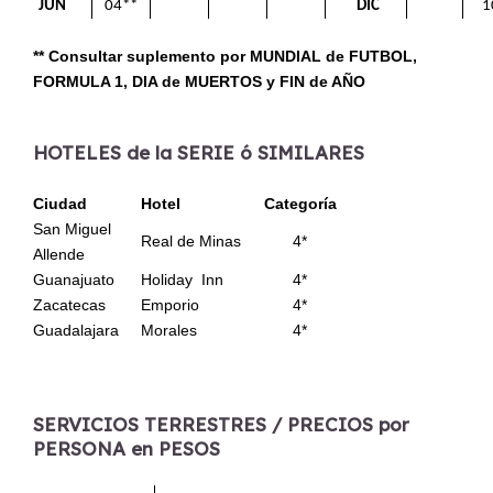
JUN
04**
DIC
1
** Consultar suplemento por MUNDIAL de FUTBOL,
FORMULA 1, DIA de MUERTOS y FIN de AÑO
HOTELES de la SERIE ó SIMILARES
Ciudad
Hotel
Categoría
San Miguel
Real de Minas
4*
Allende
Guanajuato
Holiday Inn
4*
Zacatecas
Emporio
4*
Guadalajara
Morales
4*
SERVICIOS TERRESTRES / PRECIOS por
PERSONA en PESOS