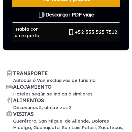
web_stories
Descargar PDF viaje
Habla con
phone_iphone
+52 555 525 7512
un experto
directions_bus
TRANSPORTE
Autobús ó Van exclusivos de turismo
hotel
ALOJAMIENTO
Hoteles según se indica ó similares
restaurant
ALIMENTOS
Desayunos 5, almuerzos 2
photo_camera
VISITAS
Querétaro, San Miguel de Allende, Dolores
Hidalgo, Guanajuato, San Luis Potosí, Zacatecas,