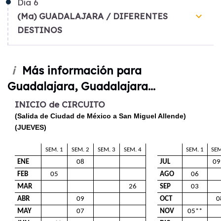
Día
6
keyboard_arrow_down
(Ma) GUADALAJARA / DIFERENTES
DESTINOS
Más información para
i
Guadalajara, Guadalajara...
INICIO de CIRCUITO
(Salida de Ciudad de México a San Miguel Allende)
(JUEVES)
SEM. 1
SEM. 2
SEM. 3
SEM. 4
SEM. 1
SEM
ENE
08
JUL
09
FEB
05
AGO
06
MAR
26
SEP
03
ABR
09
OCT
0
MAY
07
NOV
05**