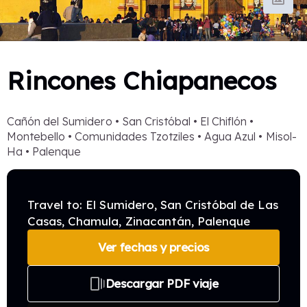
Rincones Chiapanecos
Cañón del Sumidero • San Cristóbal • El Chiflón •
Montebello • Comunidades Tzotziles • Agua Azul • Misol-
Ha • Palenque
Travel to: El Sumidero, San Cristóbal de Las
Casas, Chamula, Zinacantán, Palenque
Ver fechas y precios
web_stories
Descargar PDF viaje