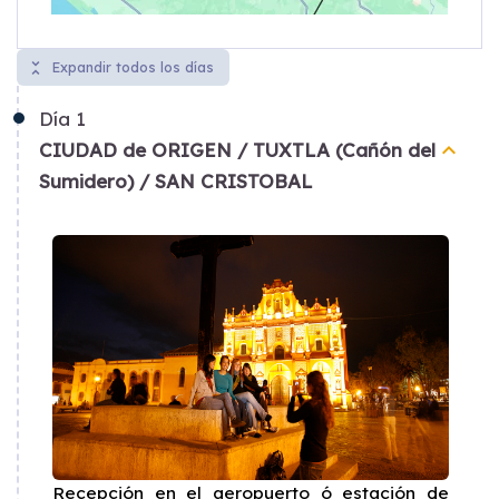
unfold_less
Expandir todos los días
Día
1
keyboard_arrow_up
CIUDAD de ORIGEN / TUXTLA (Cañón del
Sumidero) / SAN CRISTOBAL
Recepción en el aeropuerto ó estación de