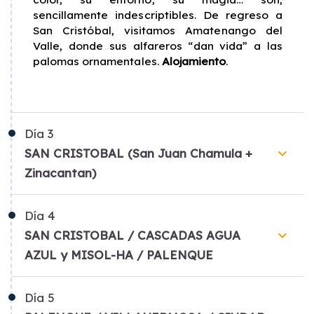
sencillamente indescriptibles. De regreso a
San Cristóbal, visitamos Amatenango del
Valle, donde sus alfareros “dan vida” a las
palomas ornamentales.
Alojamiento
.
Día
3
keyboard_arrow_down
SAN CRISTOBAL (San Juan Chamula +
Zinacantan)
Día
4
keyboard_arrow_down
SAN CRISTOBAL / CASCADAS AGUA
AZUL y MISOL-HA / PALENQUE
Día
5