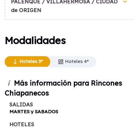
keyboard_arrow_down
PALENQUE / VILLAHERMOSA / CIUDAD
de ORIGEN
Modalidades
Hoteles 3*
Hoteles 3*
Hoteles 4*
south
south
dashboard
Hoteles 4*
dashboard
Más información para Rincones
i
Chiapanecos
SALIDAS
MARTES y SABADOS
HOTELES