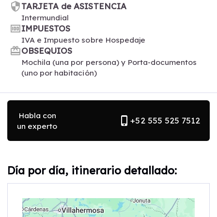
security
TARJETA de ASISTENCIA
Intermundial
money
IMPUESTOS
IVA e Impuesto sobre Hospedaje
card_giftcard
OBSEQUIOS
Mochila (una por persona) y Porta-documentos
(uno por habitación)
Habla con
phone_iphone
+52 555 525 7512
un experto
Día por día, itinerario detallado: