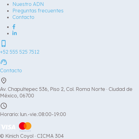
Nuestro ADN
Preguntas frecuentes
Contacto
phone_iphone
+52 555 525 7512
support_agent
Contacto
place
Av. Chapultepec 536, Piso 2, Col. Roma Norte · Ciudad de
México, 06700
schedule
Horario: lun.-vie.:08:00-19:00
© Kinich Coyol · CICMA 304