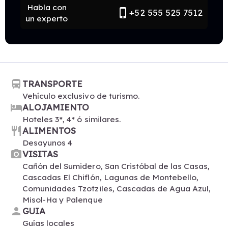
Habla con
phone_iphone
+52 555 525 7512
un experto
directions_bus
TRANSPORTE
Vehículo exclusivo de turismo.
hotel
ALOJAMIENTO
Hoteles 3*, 4* ó similares.
restaurant
ALIMENTOS
Desayunos 4
photo_camera
VISITAS
Cañón del Sumidero, San Cristóbal de las Casas,
Cascadas El Chiflón, Lagunas de Montebello,
Comunidades Tzotziles, Cascadas de Agua Azul,
Misol-Ha y Palenque
person
GUIA
Guías locales