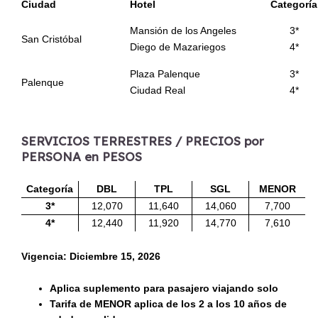
Ciudad
Hotel
Categoría
Mansión de los Angeles
3*
San Cristóbal
Diego de Mazariegos
4*
Plaza Palenque
3*
Palenque
Ciudad Real
4*
SERVICIOS TERRESTRES / PRECIOS por
PERSONA en PESOS
Categoría
DBL
TPL
SGL
MENOR
3*
12,070
11,640
14,060
7,700
4*
12,440
11,920
14,770
7,610
Vigencia:
Diciembre 15, 2026
Aplica suplemento para pasajero viajando solo
Tarifa de MENOR aplica de los 2 a los 10 años de