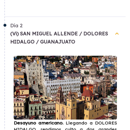
Día
2
keyboard_arrow_up
(Vi) SAN MIGUEL ALLENDE / DOLORES
HIDALGO / GUANAJUATO
Desayuno americano.
Llegando a DOLORES
HIDALGO, rendimos culto a dos grandes