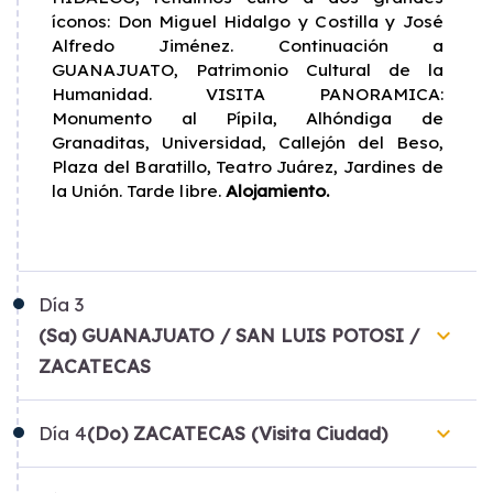
íconos: Don Miguel Hidalgo y Costilla y José
Alfredo Jiménez. Continuación a
GUANAJUATO, Patrimonio Cultural de la
Humanidad. VISITA PANORAMICA:
Monumento al Pípila, Alhóndiga de
Granaditas, Universidad, Callejón del Beso,
Plaza del Baratillo, Teatro Juárez, Jardines de
la Unión. Tarde libre.
Alojamiento.
Día
3
keyboard_arrow_down
(Sa) GUANAJUATO / SAN LUIS POTOSI /
ZACATECAS
keyboard_arrow_down
Día
4
(Do) ZACATECAS (Visita Ciudad)