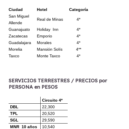
Ciudad
Hotel
Categoría
San Miguel
Real de Minas
4*
Allende
Guanajuato
Holiday Inn
4*
Zacatecas
Emporio
4*
Guadalajara
Morales
4*
Morelia
Mansión Solís
4**
Taxco
Monte Taxco
4*
SERVICIOS TERRESTRES / PRECIOS por
PERSONA en PESOS
Circuito 4*
DBL
22,300
TPL
20,520
SGL
29,590
MNR 10 años
10,540