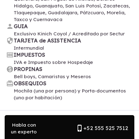
Hidalgo, Guanajuato, San Luis Potosí, Zacatecas,
Tlaquepaque, Guadalajara, Pátzcuaro, Morelia,
Taxco y Cuernavaca
person
GUIA
Exclusivo Kinich Coyol / Acreditado por Sectur
security
TARJETA de ASISTENCIA
Intermundial
money
IMPUESTOS
IVA e Impuesto sobre Hospedaje
monetization_on
PROPINAS
Bell boys, Camaristas y Meseros
card_giftcard
OBSEQUIOS
Mochila (una por persona) y Porta-documentos
(uno por habitación)
Habla con
phone_iphone
+52 555 525 7512
un experto