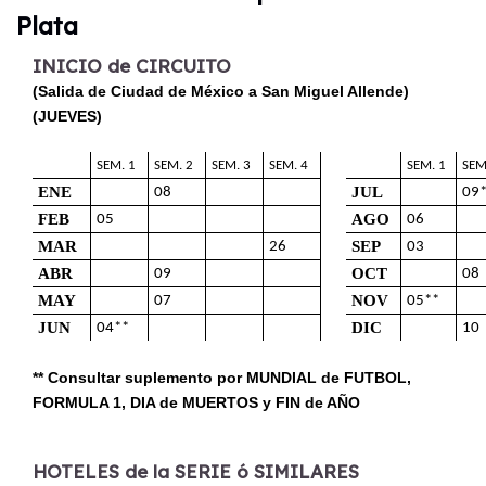
Plata
INICIO de CIRCUITO
(Salida de Ciudad de México a San Miguel Allende)
(JUEVES)
SEM. 1
SEM. 2
SEM. 3
SEM. 4
SEM. 1
SEM
ENE
JUL
08
09
FEB
AGO
05
06
MAR
SEP
26
03
ABR
OCT
09
08
MAY
NOV
07
05**
JUN
DIC
04**
10
** Consultar suplemento por MUNDIAL de FUTBOL,
FORMULA 1, DIA de MUERTOS y FIN de AÑO
HOTELES de la SERIE ó SIMILARES