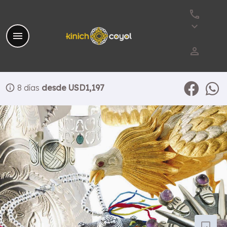
phone
keyboard_arrow_down
menu
perm_identity
info
8 días
desde USD1,197
photo