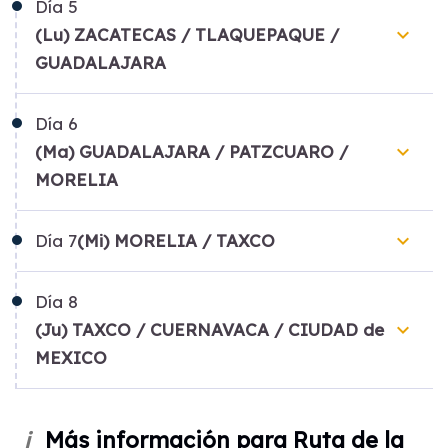
Día
5
keyboard_arrow_down
(Lu) ZACATECAS / TLAQUEPAQUE /
GUADALAJARA
Día
6
keyboard_arrow_down
(Ma) GUADALAJARA / PATZCUARO /
MORELIA
keyboard_arrow_down
Día
7
(Mi) MORELIA / TAXCO
Día
8
keyboard_arrow_down
(Ju) TAXCO / CUERNAVACA / CIUDAD de
MEXICO
Más información para Ruta de la
i