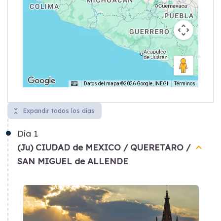
Datos del mapa ©2026 Google, INEGI
Términos
unfold_less
Expandir todos los días
Día
1
keyboard_arrow_up
(Ju) CIUDAD de MEXICO / QUERETARO /
SAN MIGUEL de ALLENDE