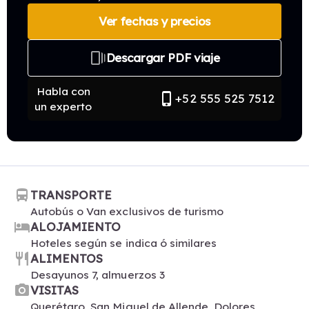
Ver fechas y precios
web_stories
Descargar PDF viaje
Habla con
phone_iphone
+52 555 525 7512
un experto
directions_bus
TRANSPORTE
Autobús o Van exclusivos de turismo
hotel
ALOJAMIENTO
Hoteles según se indica ó similares
restaurant
ALIMENTOS
Desayunos 7, almuerzos 3
photo_camera
VISITAS
Querétaro, San Miguel de Allende, Dolores