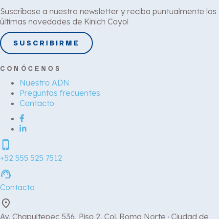
Suscríbase a nuestra newsletter y reciba puntualmente las
últimas novedades de Kinich Coyol
SUSCRIBIRME
CONÓCENOS
Nuestro ADN
Preguntas frecuentes
Contacto
phone_iphone
+52 555 525 7512
support_agent
Contacto
place
Av. Chapultepec 536, Piso 2, Col. Roma Norte · Ciudad de