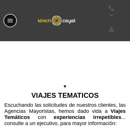
phone
keyboard_arrow_down
menu
perm_identity
♥
VIAJES TEMATICOS
Escuchando las solicitudes de nuestros clientes, las
Agencias Mayoristas, hemos dado vida a
Viajes
Temáticos
con
experiencias irrepetibles
...
c
onsulte a un ejecutivo, para mayor información: