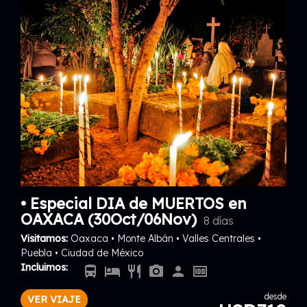
• Especial DIA de MUERTOS en
OAXACA (30Oct/06Nov)
8 días
Visitamos:
Oaxaca • Monte Albán • Valles Centrales •
Puebla • Ciudad de México
Incluimos:
directions_bus
hotel
restaurant
photo_camera
person
money
desde
VER VIAJE