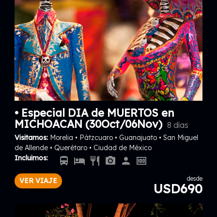
• Especial DIA de MUERTOS en
MICHOACAN (30Oct/06Nov)
8 días
Visitamos:
Morelia • Pátzcuaro • Guanajuato • San Miguel
de Allende • Querétaro • Ciudad de México
Incluimos:
directions_bus
hotel
restaurant
photo_camera
person
money
desde
VER VIAJE
USD690